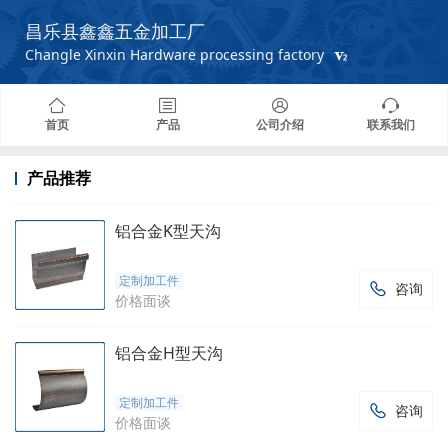
昌乐县鑫鑫五金加工厂
Changle Xinxin Hardware processing factory
首页
产品
公司介绍
联系我们
产品推荐
铝合金K型天沟
定制加工件
咨询

价格面谈
铝合金H型天沟
定制加工件
咨询

价格面谈