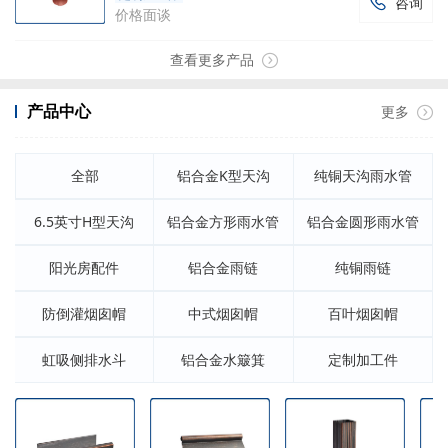
咨询

价格面谈
查看更多产品
产品中心
更多
全部
铝合金K型天沟
纯铜天沟雨水管
6.5英寸H型天沟
铝合金方形雨水管
铝合金圆形雨水管
阳光房配件
铝合金雨链
纯铜雨链
防倒灌烟囱帽
中式烟囱帽
百叶烟囱帽
虹吸侧排水斗
铝合金水簸箕
定制加工件