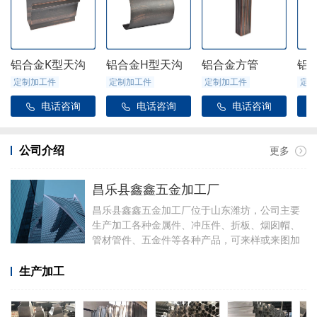
铝合金K型天沟
铝合金H型天沟
铝合金方管
铝
定制加工件
定制加工件
定制加工件
定制
电话咨询
电话咨询
电话咨询



公司介绍
更多
昌乐县鑫鑫五金加工厂
昌乐县鑫鑫五金加工厂位于山东潍坊，公司主要
生产加工各种金属件、冲压件、折板、烟囱帽、
管材管件、五金件等各种产品，可来样或来图加
工，可定制加工焊接各种铝件，厂里有折弯、冲
压、焊接、剪板等设备。
生产加工
加工产品有铝合金天沟雨水管配件、阳光房配
件、金属雨链、定制烟囱帽、虹吸雨水斗、侧排
雨水斗、水簸箕、阴脊瓦、不锈钢透气帽等。公