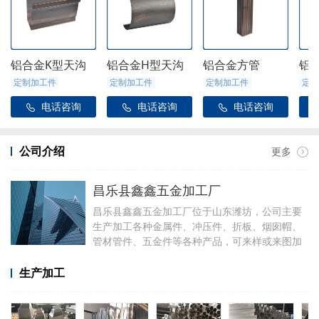
铝合金K型天沟
铝合金H型天沟
铝合金方管
铝
定制加工件
定制加工件
定制加工件
定制
电话咨询
电话咨询
电话咨询



公司介绍
更多
昌乐县鑫鑫五金加工厂
昌乐县鑫鑫五金加工厂位于山东潍坊，公司主要
生产加工各种金属件、冲压件、折板、烟囱帽、
管材管件、五金件等各种产品，可来样或来图加
工，可定制加工焊接各种铝件，厂里有折弯、冲
压、焊接、剪板等设备。
生产加工
加工产品有铝合金天沟雨水管配件、阳光房配
件、金属雨链、定制烟囱帽、虹吸雨水斗、侧排
雨水斗、水簸箕、阴脊瓦、不锈钢透气帽等。公