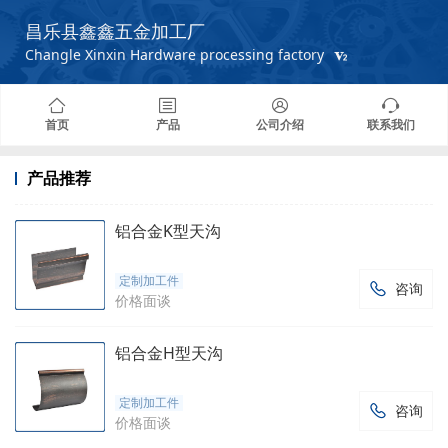
昌乐县鑫鑫五金加工厂
Changle Xinxin Hardware processing factory
首页
产品
公司介绍
联系我们
产品推荐
铝合金K型天沟
定制加工件
咨询

价格面谈
铝合金H型天沟
定制加工件
咨询

价格面谈