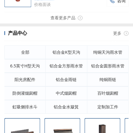
咨询

价格面谈
查看更多产品
产品中心
更多
全部
铝合金K型天沟
纯铜天沟雨水管
6.5英寸H型天沟
铝合金方形雨水管
铝合金圆形雨水管
阳光房配件
铝合金雨链
纯铜雨链
防倒灌烟囱帽
中式烟囱帽
百叶烟囱帽
虹吸侧排水斗
铝合金水簸箕
定制加工件