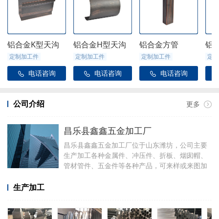
铝合金K型天沟
铝合金H型天沟
铝合金方管
铝
定制加工件
定制加工件
定制加工件
定制
电话咨询
电话咨询
电话咨询



公司介绍
更多
昌乐县鑫鑫五金加工厂
昌乐县鑫鑫五金加工厂位于山东潍坊，公司主要
生产加工各种金属件、冲压件、折板、烟囱帽、
管材管件、五金件等各种产品，可来样或来图加
工，可定制加工焊接各种铝件，厂里有折弯、冲
压、焊接、剪板等设备。
生产加工
加工产品有铝合金天沟雨水管配件、阳光房配
件、金属雨链、定制烟囱帽、虹吸雨水斗、侧排
雨水斗、水簸箕、阴脊瓦、不锈钢透气帽等。公