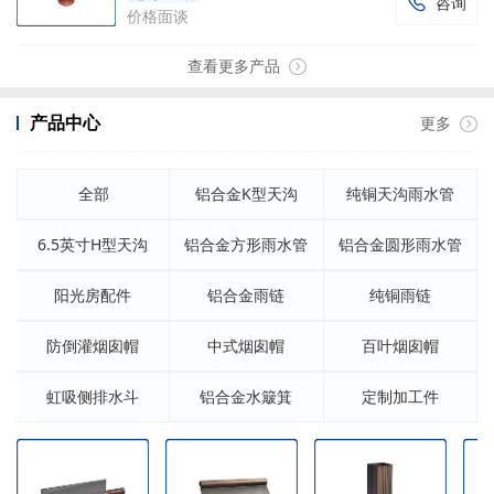
咨询

价格面谈
查看更多产品
产品中心
更多
全部
铝合金K型天沟
纯铜天沟雨水管
6.5英寸H型天沟
铝合金方形雨水管
铝合金圆形雨水管
阳光房配件
铝合金雨链
纯铜雨链
防倒灌烟囱帽
中式烟囱帽
百叶烟囱帽
虹吸侧排水斗
铝合金水簸箕
定制加工件