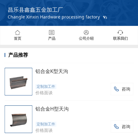
昌乐县鑫鑫五金加工厂
Changle Xinxin Hardware processing factory
首页
产品
公司介绍
联系我们
产品推荐
铝合金K型天沟
定制加工件
咨询

价格面谈
铝合金H型天沟
定制加工件
咨询

价格面谈