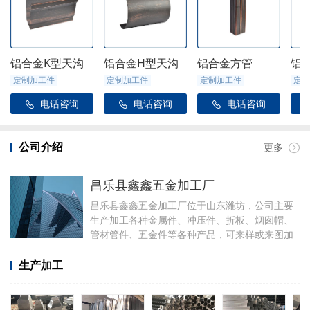
铝合金K型天沟
铝合金H型天沟
铝合金方管
铝
定制加工件
定制加工件
定制加工件
定制
电话咨询
电话咨询
电话咨询



公司介绍
更多
昌乐县鑫鑫五金加工厂
昌乐县鑫鑫五金加工厂位于山东潍坊，公司主要
生产加工各种金属件、冲压件、折板、烟囱帽、
管材管件、五金件等各种产品，可来样或来图加
工，可定制加工焊接各种铝件，厂里有折弯、冲
压、焊接、剪板等设备。
生产加工
加工产品有铝合金天沟雨水管配件、阳光房配
件、金属雨链、定制烟囱帽、虹吸雨水斗、侧排
雨水斗、水簸箕、阴脊瓦、不锈钢透气帽等。公