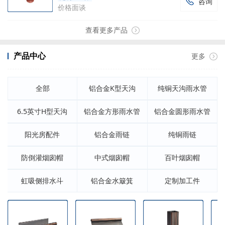
咨询

价格面谈
查看更多产品
产品中心
更多
全部
铝合金K型天沟
纯铜天沟雨水管
6.5英寸H型天沟
铝合金方形雨水管
铝合金圆形雨水管
阳光房配件
铝合金雨链
纯铜雨链
防倒灌烟囱帽
中式烟囱帽
百叶烟囱帽
虹吸侧排水斗
铝合金水簸箕
定制加工件