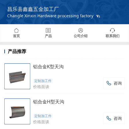
昌乐县鑫鑫五金加工厂
Changle Xinxin Hardware processing factory
首页
产品
公司介绍
联系我们
产品推荐
铝合金K型天沟
定制加工件
咨询

价格面谈
铝合金H型天沟
定制加工件
咨询

价格面谈