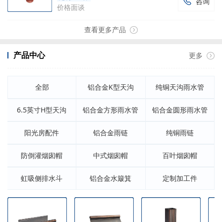
咨询

价格面谈
查看更多产品
产品中心
更多
全部
铝合金K型天沟
纯铜天沟雨水管
6.5英寸H型天沟
铝合金方形雨水管
铝合金圆形雨水管
阳光房配件
铝合金雨链
纯铜雨链
防倒灌烟囱帽
中式烟囱帽
百叶烟囱帽
虹吸侧排水斗
铝合金水簸箕
定制加工件