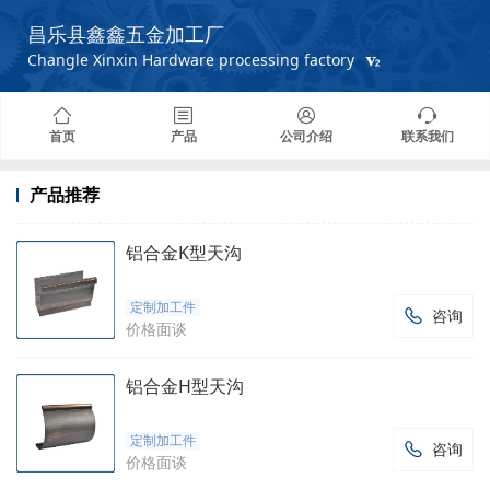
昌乐县鑫鑫五金加工厂
Changle Xinxin Hardware processing factory
首页
产品
公司介绍
联系我们
产品推荐
铝合金K型天沟
定制加工件
咨询

价格面谈
铝合金H型天沟
定制加工件
咨询

价格面谈