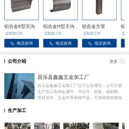
铝合金K型天沟
铝合金H型天沟
铝合金方管
铝
定制加工件
定制加工件
定制加工件
定制
电话咨询
电话咨询
电话咨询



公司介绍
更多
昌乐县鑫鑫五金加工厂
昌乐县鑫鑫五金加工厂位于山东潍坊，公司主要
生产加工各种金属件、冲压件、折板、烟囱帽、
管材管件、五金件等各种产品，可来样或来图加
工，可定制加工焊接各种铝件，厂里有折弯、冲
压、焊接、剪板等设备。
生产加工
加工产品有铝合金天沟雨水管配件、阳光房配
件、金属雨链、定制烟囱帽、虹吸雨水斗、侧排
雨水斗、水簸箕、阴脊瓦、不锈钢透气帽等。公