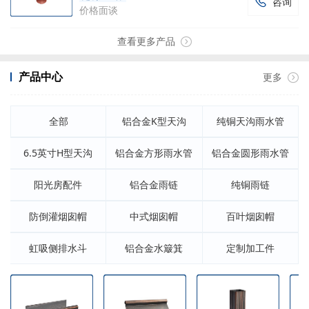
咨询

价格面谈
查看更多产品
产品中心
更多
全部
铝合金K型天沟
纯铜天沟雨水管
6.5英寸H型天沟
铝合金方形雨水管
铝合金圆形雨水管
阳光房配件
铝合金雨链
纯铜雨链
防倒灌烟囱帽
中式烟囱帽
百叶烟囱帽
虹吸侧排水斗
铝合金水簸箕
定制加工件