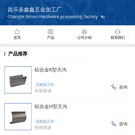
昌乐县鑫鑫五金加工厂
Changle Xinxin Hardware processing factory
首页
产品
公司介绍
联系我们
产品推荐
铝合金K型天沟
定制加工件
咨询

价格面谈
铝合金H型天沟
定制加工件
咨询

价格面谈