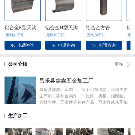
铝合金K型天沟
铝合金H型天沟
铝合金方管
铝
定制加工件
定制加工件
定制加工件
定制
电话咨询
电话咨询
电话咨询



公司介绍
更多
昌乐县鑫鑫五金加工厂
昌乐县鑫鑫五金加工厂位于山东潍坊，公司主要
生产加工各种金属件、冲压件、折板、烟囱帽、
管材管件、五金件等各种产品，可来样或来图加
工，可定制加工焊接各种铝件，厂里有折弯、冲
压、焊接、剪板等设备。
生产加工
加工产品有铝合金天沟雨水管配件、阳光房配
件、金属雨链、定制烟囱帽、虹吸雨水斗、侧排
雨水斗、水簸箕、阴脊瓦、不锈钢透气帽等。公