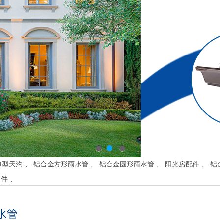
1
2
3
寸H型天沟
、
铝合金方形雨水管
、
铝合金圆形雨水管
、
阳光房配件
、
铝
工件
、
水管