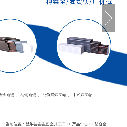
合金雨链
、
纯铜雨链
、
防倒灌烟囱帽
、
中式烟囱帽
当前位置：
昌乐县鑫鑫五金加工厂
>>
产品中心
>>
铝合金