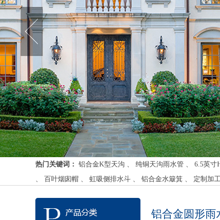
热门关键词：
铝合金K型天沟
、
纯铜天沟雨水管
、
6.5英
、
百叶烟囱帽
、
虹吸侧排水斗
、
铝合金水簸箕
、
定制加
铝合金圆形雨