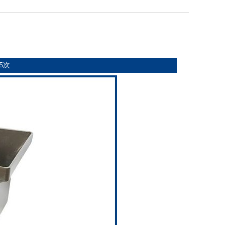
圆形雨水管
>> 浏览产品
45次