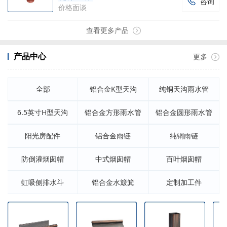
咨询

价格面谈
查看更多产品
产品中心
更多
全部
铝合金K型天沟
纯铜天沟雨水管
6.5英寸H型天沟
铝合金方形雨水管
铝合金圆形雨水管
阳光房配件
铝合金雨链
纯铜雨链
防倒灌烟囱帽
中式烟囱帽
百叶烟囱帽
虹吸侧排水斗
铝合金水簸箕
定制加工件