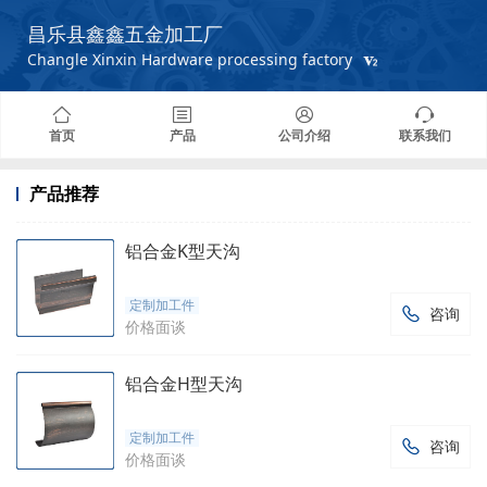
昌乐县鑫鑫五金加工厂
Changle Xinxin Hardware processing factory
首页
产品
公司介绍
联系我们
产品推荐
铝合金K型天沟
定制加工件
咨询

价格面谈
铝合金H型天沟
定制加工件
咨询

价格面谈