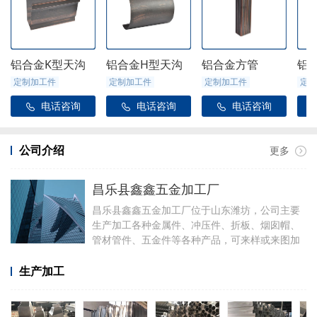
铝合金K型天沟
铝合金H型天沟
铝合金方管
铝
定制加工件
定制加工件
定制加工件
定制
电话咨询
电话咨询
电话咨询



公司介绍
更多
昌乐县鑫鑫五金加工厂
昌乐县鑫鑫五金加工厂位于山东潍坊，公司主要
生产加工各种金属件、冲压件、折板、烟囱帽、
管材管件、五金件等各种产品，可来样或来图加
工，可定制加工焊接各种铝件，厂里有折弯、冲
压、焊接、剪板等设备。
生产加工
加工产品有铝合金天沟雨水管配件、阳光房配
件、金属雨链、定制烟囱帽、虹吸雨水斗、侧排
雨水斗、水簸箕、阴脊瓦、不锈钢透气帽等。公