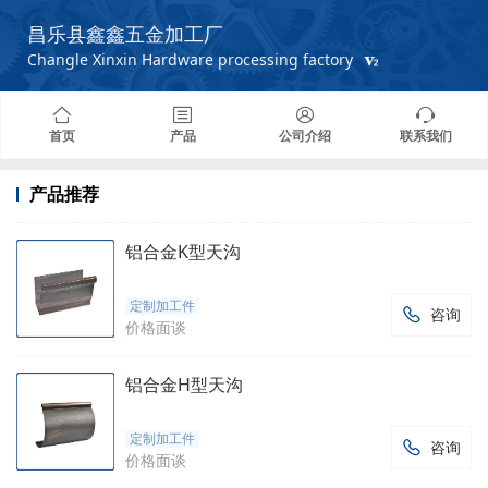
昌乐县鑫鑫五金加工厂
Changle Xinxin Hardware processing factory
首页
产品
公司介绍
联系我们
产品推荐
铝合金K型天沟
定制加工件
咨询

价格面谈
铝合金H型天沟
定制加工件
咨询

价格面谈