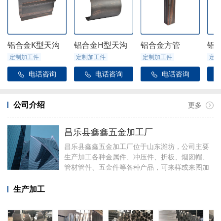
铝合金K型天沟
铝合金H型天沟
铝合金方管
铝
定制加工件
定制加工件
定制加工件
定制
电话咨询
电话咨询
电话咨询



公司介绍
更多
昌乐县鑫鑫五金加工厂
昌乐县鑫鑫五金加工厂位于山东潍坊，公司主要
生产加工各种金属件、冲压件、折板、烟囱帽、
管材管件、五金件等各种产品，可来样或来图加
工，可定制加工焊接各种铝件，厂里有折弯、冲
压、焊接、剪板等设备。
生产加工
加工产品有铝合金天沟雨水管配件、阳光房配
件、金属雨链、定制烟囱帽、虹吸雨水斗、侧排
雨水斗、水簸箕、阴脊瓦、不锈钢透气帽等。公