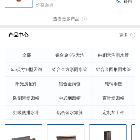
咨询

价格面谈
查看更多产品
产品中心
更多
全部
铝合金K型天沟
纯铜天沟雨水管
6.5英寸H型天沟
铝合金方形雨水管
铝合金圆形雨水管
阳光房配件
铝合金雨链
纯铜雨链
防倒灌烟囱帽
中式烟囱帽
百叶烟囱帽
虹吸侧排水斗
铝合金水簸箕
定制加工件