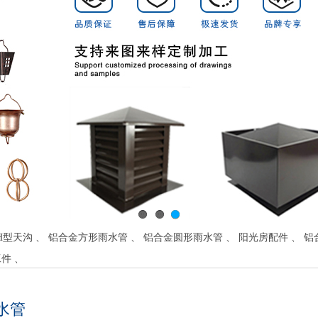
1
2
3
寸H型天沟
、
铝合金方形雨水管
、
铝合金圆形雨水管
、
阳光房配件
、
铝
工件
、
水管