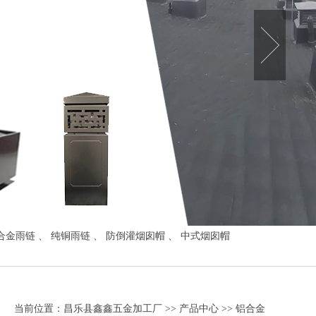
合金雨链
、
纯铜雨链
、
防倒灌烟囱帽
、
中式烟囱帽
当前位置：
昌乐县鑫鑫五金加工厂
>>
产品中心
>>
铝合金