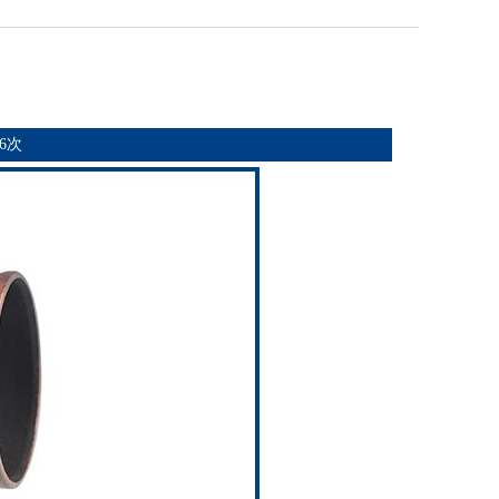
圆形雨水管
>> 浏览产品
26次