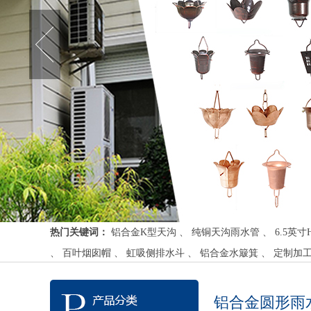
热门关键词：
铝合金K型天沟
、
纯铜天沟雨水管
、
6.5英
、
百叶烟囱帽
、
虹吸侧排水斗
、
铝合金水簸箕
、
定制加
铝合金圆形雨