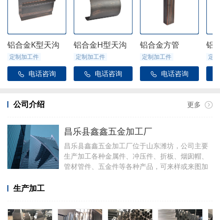
铝合金K型天沟
铝合金H型天沟
铝合金方管
铝
定制加工件
定制加工件
定制加工件
定制
电话咨询
电话咨询
电话咨询



公司介绍
更多
昌乐县鑫鑫五金加工厂
昌乐县鑫鑫五金加工厂位于山东潍坊，公司主要
生产加工各种金属件、冲压件、折板、烟囱帽、
管材管件、五金件等各种产品，可来样或来图加
工，可定制加工焊接各种铝件，厂里有折弯、冲
压、焊接、剪板等设备。
生产加工
加工产品有铝合金天沟雨水管配件、阳光房配
件、金属雨链、定制烟囱帽、虹吸雨水斗、侧排
雨水斗、水簸箕、阴脊瓦、不锈钢透气帽等。公