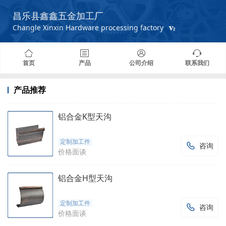
昌乐县鑫鑫五金加工厂
Changle Xinxin Hardware processing factory
首页
产品
公司介绍
联系我们
产品推荐
铝合金K型天沟
定制加工件
咨询

价格面谈
铝合金H型天沟
定制加工件
咨询

价格面谈