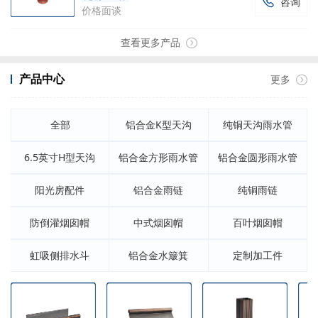
咨询

价格面谈
查看更多产品
产品中心
更多
全部
铝合金K型天沟
纯铜天沟雨水管
6.5英寸H型天沟
铝合金方形雨水管
铝合金圆形雨水管
阳光房配件
铝合金雨链
纯铜雨链
防倒灌烟囱帽
中式烟囱帽
百叶烟囱帽
虹吸侧排水斗
铝合金水簸箕
定制加工件