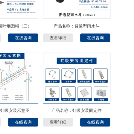
百叶烟囱帽（三）
产品名称：普通型雨水斗
在线咨询
查看详细
在线咨询
：虹吸安装示意图
产品名称：虹吸安装固定件
在线咨询
查看详细
在线咨询