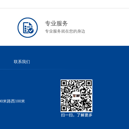
专业服务
专业服务就在您的身边
联系我们
米路西100米