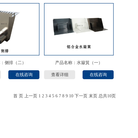
称：侧排（二）
产品名称：水簸箕（一）
在线咨询
查看详细
在线咨询
首 页
上一页
1
2
3
4
5
6
7
8
9
10
下一页
末页
总共
10
页