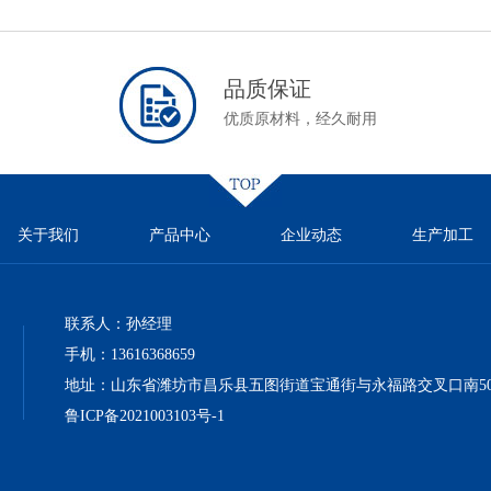
品质保证
优质原材料，经久耐用
关于我们
产品中心
企业动态
生产加工
联系人：孙经理
手机：13616368659‬
地址：山东省潍坊市昌乐县五图街道宝通街与永福路交叉口南500
鲁ICP备2021003103号-1