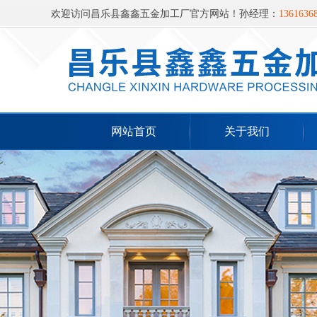
欢迎访问昌乐县鑫鑫五金加工厂官方网站！孙经理：
13616368
米路 西100米
网站首页
关于我们