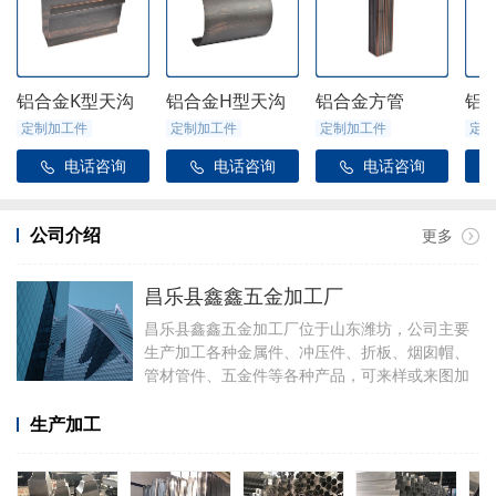
铝合金K型天沟
铝合金H型天沟
铝合金方管
铝
定制加工件
定制加工件
定制加工件
定制
电话咨询
电话咨询
电话咨询



公司介绍
更多
昌乐县鑫鑫五金加工厂
昌乐县鑫鑫五金加工厂位于山东潍坊，公司主要
生产加工各种金属件、冲压件、折板、烟囱帽、
管材管件、五金件等各种产品，可来样或来图加
工，可定制加工焊接各种铝件，厂里有折弯、冲
压、焊接、剪板等设备。
生产加工
加工产品有铝合金天沟雨水管配件、阳光房配
件、金属雨链、定制烟囱帽、虹吸雨水斗、侧排
雨水斗、水簸箕、阴脊瓦、不锈钢透气帽等。公