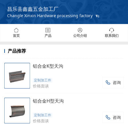
昌乐县鑫鑫五金加工厂
Changle Xinxin Hardware processing factory
首页
产品
公司介绍
联系我们
产品推荐
铝合金K型天沟
定制加工件
咨询

价格面谈
铝合金H型天沟
定制加工件
咨询

价格面谈