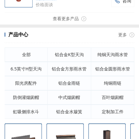
咨询

价格面谈
查看更多产品
产品中心
更多
全部
铝合金K型天沟
纯铜天沟雨水管
6.5英寸H型天沟
铝合金方形雨水管
铝合金圆形雨水管
阳光房配件
铝合金雨链
纯铜雨链
防倒灌烟囱帽
中式烟囱帽
百叶烟囱帽
虹吸侧排水斗
铝合金水簸箕
定制加工件